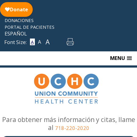
Skip
to
content
DONACIONES
PORTAL DE PACIENTES
ESPAÑOL
A
A
Font Size:
A
MENU
Para obtener más información y citas, llame
al
718-220-2020