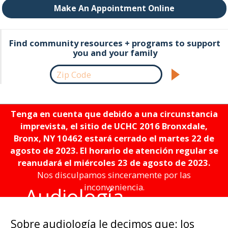
Make An Appointment Online
Find community resources + programs to support
you and your family
Tenga en cuenta que debido a una circunstancia
imprevista, el sitio de UCHC 2016 Bronxdale,
Bronx, NY 10462 estará cerrado el martes 22 de
agosto de 2023. El horario de atención regular se
reanudará el miércoles 23 de agosto de 2023.
Nos disculpamos sinceramente por las
inconveniencia.
Audiología
Sobre audiología le decimos que: los